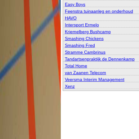
Easy Boys
Feenstra tuinaanleg en onderhoud
HAVO
Intersport Ermelo
Kriemelberg Bushcamp
Smashing Chickens
Smashing Fred
Stramme Cambrinus
Tandartsenpraktijk de Dennenkamp
Total Home
van Zaanen Telecom
Veersma Interim Management
Xenz